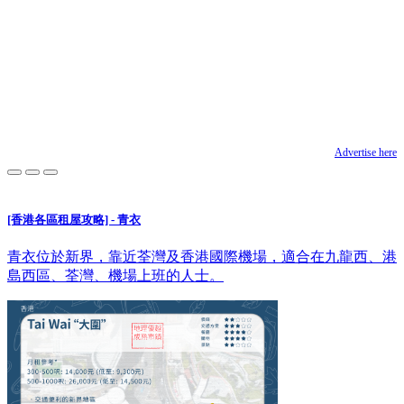
Advertise here
[香港各區租屋攻略] - 青衣
青衣位於新界，靠近荃灣及香港國際機場，適合在九龍西、港
島西區、荃灣、機場上班的人士。