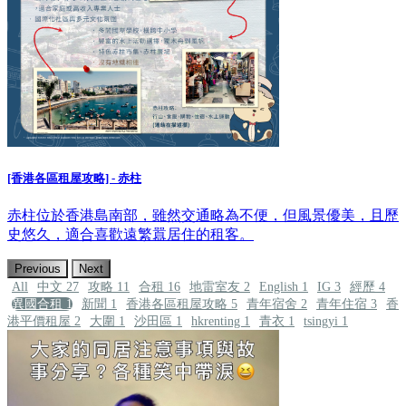
[香港各區租屋攻略] - 赤柱
赤柱位於香港島南部，雖然交通略為不便，但風景優美，且歷
史悠久，適合喜歡遠繁囂居住的租客。
Previous
Next
All
中文
27
攻略
11
合租
16
地雷室友
2
English
1
IG
3
經歷
4
異國合租
1
新聞
1
香港各區租屋攻略
5
青年宿舍
2
青年住宿
3
香
港平價租屋
2
大圍
1
沙田區
1
hkrenting
1
青衣
1
tsingyi
1