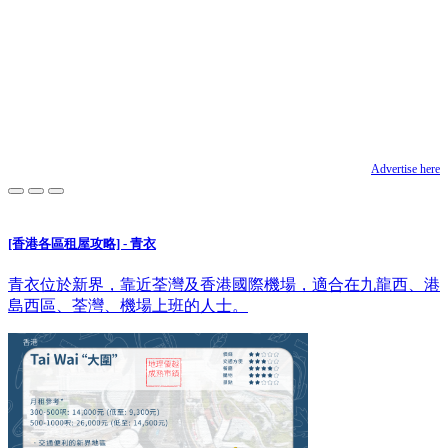
Advertise here
[香港各區租屋攻略] - 青衣
青衣位於新界，靠近荃灣及香港國際機場，適合在九龍西、港
島西區、荃灣、機場上班的人士。