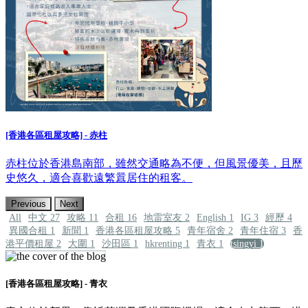
[香港各區租屋攻略] - 赤柱
赤柱位於香港島南部，雖然交通略為不便，但風景優美，且歷
史悠久，適合喜歡遠繁囂居住的租客。
Previous
Next
All
中文
27
攻略
11
合租
16
地雷室友
2
English
1
IG
3
經歷
4
異國合租
1
新聞
1
香港各區租屋攻略
5
青年宿舍
2
青年住宿
3
香
港平價租屋
2
大圍
1
沙田區
1
hkrenting
1
青衣
1
tsingyi
1
[香港各區租屋攻略] - 青衣