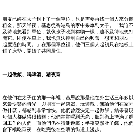
朋友已經在太子租下了一個單位，只是需要再找一個人來分攤
租金。那天半夜，基思從香港島的家中乘車到太子。「我迫不
及待地想看到單位，就像孩子收到禮物一樣，迫不及待地想打
開它。即使在車上，我也無法控制自己的興奮，想著和朋友一
起度過的時間。」在那個單位裡，他們三個人起初只在地板上
鋪了床墊，開始了共同居住。
一起做飯、喝啤酒、猜夜宵
在他們在太子住的那一年裡，基思說那是他在外生活三年多以
來最快樂的時光。與朋友一起嬉戲、玩遊戲，無論他們在家裡
做什麼，都感到非常愉快。他們曾經決定一起做飯，結果發現
每個人都做得很糟糕；他們常常喝到天亮，聽到街上擠滿了趕
回工作的人們，而他們仍在猜測遊戲；半夜突然肚子餓，他們
會下樓吃宵夜，在吃完後在空曠的街道上漫步。