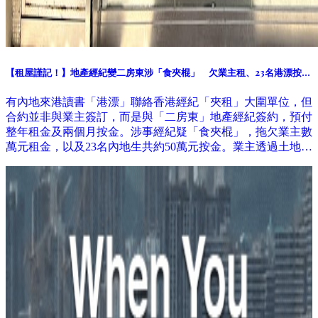
【租屋謹記！】地產經紀變二房東涉「食夾棍」 欠業主租、23名港漂按金
共50萬元
有內地來港讀書「港漂」聯絡香港經紀「夾租」大圍單位，但
合約並非與業主簽訂，而是與「二房東」地產經紀簽約，預付
整年租金及兩個月按金。涉事經紀疑「食夾棍」，拖欠業主數
萬元租金，以及23名內地生共約50萬元按金。業主透過土地審
裁處收回單位，租客要急搬遷。 記者11月到訪涉事地產舖，
已人去留空，警方列求警協助。地產代理監管局稱曾收到相關
投訴，個案仍在跟進調查。