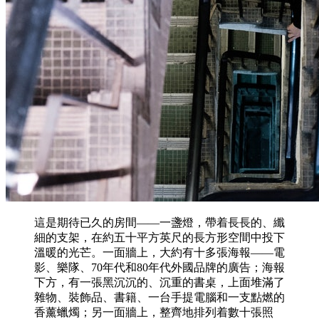
這是期待已久的房間——一盞燈，帶着長長的、纖
細的支架，在約五十平方英尺的長方形空間中投下
溫暖的光芒。一面牆上，大約有十多張海報——電
影、樂隊、70年代和80年代外國品牌的廣告；海報
下方，有一張黑沉沉的、沉重的書桌，上面堆滿了
雜物、裝飾品、書籍、一台手提電腦和一支點燃的
香薰蠟燭；另一面牆上，整齊地排列着數十張照