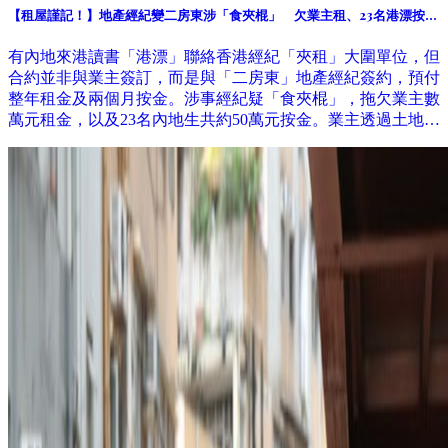
【租屋謹記！】地產經紀變二房東涉「食夾棍」 欠業主租、23名港漂按金
共50萬元
有內地來港讀書「港漂」聯絡香港經紀「夾租」大圍單位，但
合約並非與業主簽訂，而是與「二房東」地產經紀簽約，預付
整年租金及兩個月按金。涉事經紀疑「食夾棍」，拖欠業主數
萬元租金，以及23名內地生共約50萬元按金。業主透過土地審
裁處收回單位，租客要急搬遷。 記者11月到訪涉事地產舖，
已人去留空，警方列求警協助。地產代理監管局稱曾收到相關
投訴，個案仍在跟進調查。