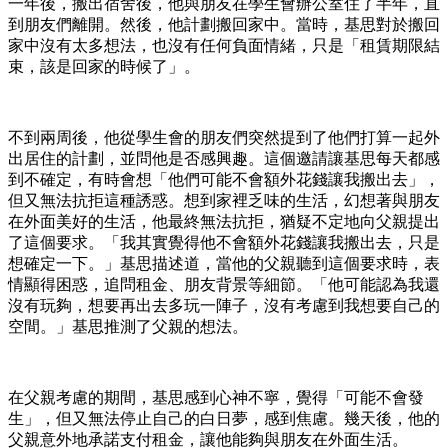
一年後，搬出宿舍後，他與朋友在學生會辦公室住了半年，直
到朋友們離開。然後，他計劃搬回家中。當時，基思對於搬回
家中沒有太多想法，也沒有任何負面情緒，只是「租賃期限結
束，該是回家的時候了」。
不到兩周後，他從學生會的朋友們突然提到了他們打算一起外
出居住的計劃，並問他是否感興趣。這個邀請讓基思每天都感
到不確定，有時會想「他們可能不會額外花錢讓我搬出去」，
但又無法抗拒這種誘惑。想到家裡乏味的生活，幻想著與朋友
在外面美好的生活，他最終無法抗拒，猶疑不定地向父親提出
了這個要求。「我其實覺得他不會額外花錢讓我搬出去，只是
想確定一下。」基思描述道，當他的父親聽到這個要求時，表
情顯得困惑，追問租金、朋友背景等細節。「他可能認為我還
沒有玩夠，想要再出去多玩一陣子，沒有考慮到我想要自己的
空間。」基思推測了父親的想法。
在父親考慮的期間，基思感到心神不寧，覺得「可能不會發
生」，但又無法停止自己的白日夢，感到焦慮。幾天後，他的
父親意外地承諾支付租金，讓他能夠與朋友在外面生活。