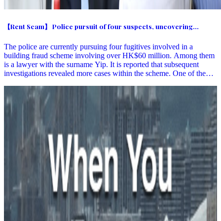
【Rent Scam】 Police pursuit of four suspects, uncovering
subsequent cases, fake landlord dies after committing crimes
The police are currently pursuing four fugitives involved in a
building fraud scheme involving over HK$60 million. Among them
is a lawyer with the surname Yip. It is reported that subsequent
investigations revealed more cases within the scheme. One of the
cases involves a unit on Wing Kwong Street in To Kwa Wan, where
individuals used fake identities to pose as the deceased owner who
had been absent for 21 years. Together with a middle-aged woman
named Leung, they borrowed money from "loan sharks". However,
shortly after the woman committed the crime, she died by charcoal
burning in Wong Tai Sin Tung Wui Estate in September last year,
along with a female mahjong companion. Before her death, she
accused "Mr. Yip" of being responsible for her demise. The police
believe "Mr. Yip" is a key member of the fraud syndicate. Leung
was suspected of believing Mr. Yip's words due to debt, assisting in
the fraud to make a profit and repay debts, but unfortunately met a
tragic end.