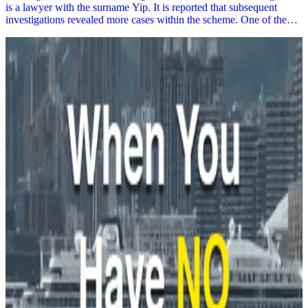
is a lawyer with the surname Yip. It is reported that subsequent
investigations revealed more cases within the scheme. One of the
cases involves a unit on Wing Kwong Street in To Kwa Wan, where
individuals used fake identities to pose as the deceased owner who
had been absent for 21 years. Together with a middle-aged woman
named Leung, they borrowed money from "loan sharks". However,
shortly after the woman committed the crime, she died by charcoal
burning in Wong Tai Sin Tung Wui Estate in September last year,
along with a female mahjong companion. Before her death, she
accused "Mr. Yip" of being responsible for her demise. The police
believe "Mr. Yip" is a key member of the fraud syndicate. Leung
was suspected of believing Mr. Yip's words due to debt, assisting in
the fraud to make a profit and repay debts, but unfortunately met a
tragic end.