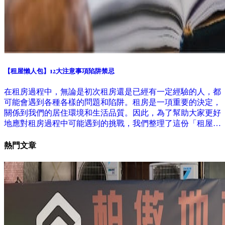
【租屋懶人包】12大注意事項陷阱禁忌
在租房過程中，無論是初次租房還是已經有一定經驗的人，都
可能會遇到各種各樣的問題和陷阱。租房是一項重要的決定，
關係到我們的居住環境和生活品質。因此，為了幫助大家更好
地應對租房過程中可能遇到的挑戰，我們整理了這份「租屋懶
人包」，涵蓋了12大注意事項、陷阱和禁忌。希望通過這份指
熱門文章
南，能夠為大家在租房過程中提供一些實用的建議和幫助。