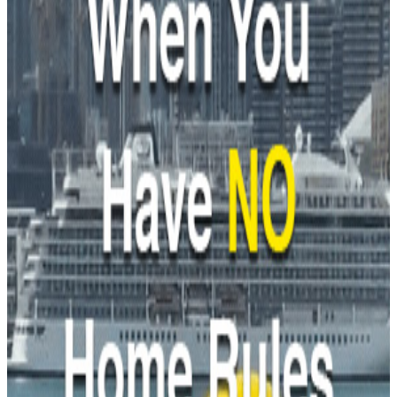
believe "Mr. Yip" is a key member of the fraud syndicate. Leung
was suspected of believing Mr. Yip's words due to debt, assisting in
the fraud to make a profit and repay debts, but unfortunately met a
tragic end.