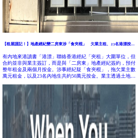
【租屋謹記！】地產經紀變二房東涉「食夾棍」 欠業主租、23名港漂按金
共50萬元
有內地來港讀書「港漂」聯絡香港經紀「夾租」大圍單位，但
合約並非與業主簽訂，而是與「二房東」地產經紀簽約，預付
整年租金及兩個月按金。涉事經紀疑「食夾棍」，拖欠業主數
萬元租金，以及23名內地生共約50萬元按金。業主透過土地審
裁處收回單位，租客要急搬遷。 記者11月到訪涉事地產舖，
已人去留空，警方列求警協助。地產代理監管局稱曾收到相關
投訴，個案仍在跟進調查。