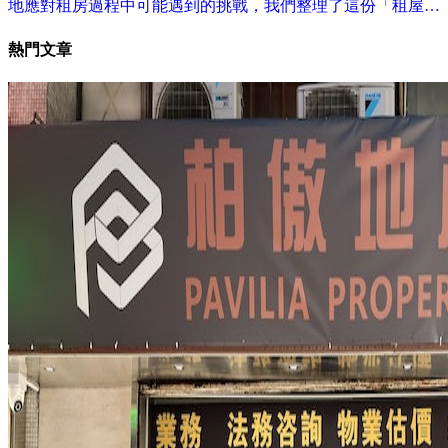
地應對租房過程中可能遇到的挑戰，我們整理了這份「租屋懶
人包」，涵蓋了12大注意事項、陷阱和禁忌。希望通過這份指
熱門文章
南，能夠為大家在租房過程中提供一些實用的建議和幫助。