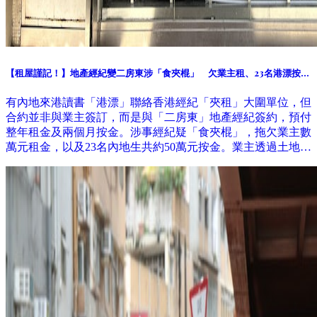
【租屋謹記！】地產經紀變二房東涉「食夾棍」 欠業主租、23名港漂按金
共50萬元
有內地來港讀書「港漂」聯絡香港經紀「夾租」大圍單位，但
合約並非與業主簽訂，而是與「二房東」地產經紀簽約，預付
整年租金及兩個月按金。涉事經紀疑「食夾棍」，拖欠業主數
萬元租金，以及23名內地生共約50萬元按金。業主透過土地審
裁處收回單位，租客要急搬遷。 記者11月到訪涉事地產舖，
已人去留空，警方列求警協助。地產代理監管局稱曾收到相關
投訴，個案仍在跟進調查。