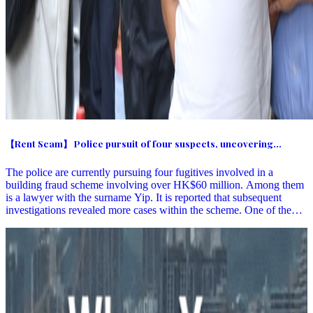
【Rent Scam】 Police pursuit of four suspects, uncovering
subsequent cases, fake landlord dies after committing crimes
The police are currently pursuing four fugitives involved in a
building fraud scheme involving over HK$60 million. Among them
is a lawyer with the surname Yip. It is reported that subsequent
investigations revealed more cases within the scheme. One of the
cases involves a unit on Wing Kwong Street in To Kwa Wan, where
individuals used fake identities to pose as the deceased owner who
had been absent for 21 years. Together with a middle-aged woman
named Leung, they borrowed money from "loan sharks". However,
shortly after the woman committed the crime, she died by charcoal
burning in Wong Tai Sin Tung Wui Estate in September last year,
along with a female mahjong companion. Before her death, she
accused "Mr. Yip" of being responsible for her demise. The police