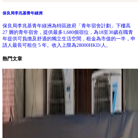
保良局李兆基青年綠洲
保良局李兆基青年綠洲為特區政府「青年宿舍計劃」下樓高
27 層的青年宿舍，提供最多1,680個宿位，為18至30歲在職青
年提供可負擔及舒適的獨立生活空間，租金為市值的一半，申
請人最長可租住 5 年。收入上限為28000HKD/人。
熱門文章