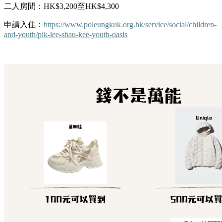
二人房間：HK$3,200至HK$4,300
申請入住：
https://www.poleungkuk.org.hk/service/social/children-
and-youth/plk-lee-shau-kee-youth-oasis