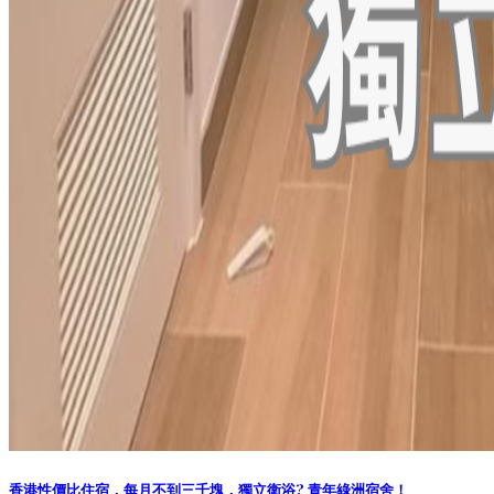
香港性價比住宿，每月不到三千塊，獨立衛浴? 青年綠洲宿舍！