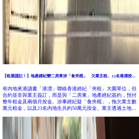
【租屋謹記！】地產經紀變二房東涉「食夾棍」 欠業主租、23名港漂按金
共50萬元
有內地來港讀書「港漂」聯絡香港經紀「夾租」大圍單位，但
合約並非與業主簽訂，而是與「二房東」地產經紀簽約，預付
整年租金及兩個月按金。涉事經紀疑「食夾棍」，拖欠業主數
萬元租金，以及23名內地生共約50萬元按金。業主透過土地審
裁處收回單位，租客要急搬遷。 記者11月到訪涉事地產舖，
已人去留空，警方列求警協助。地產代理監管局稱曾收到相關
投訴，個案仍在跟進調查。