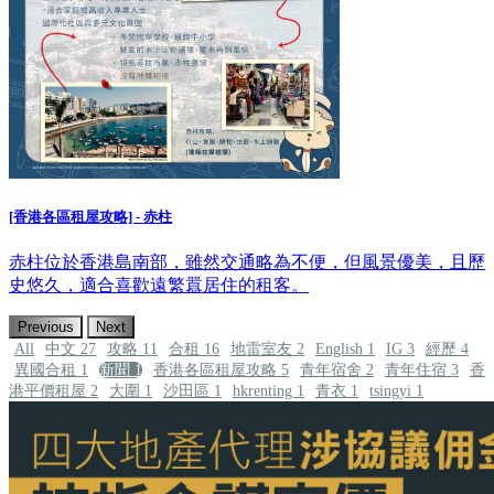
[香港各區租屋攻略] - 赤柱
赤柱位於香港島南部，雖然交通略為不便，但風景優美，且歷
史悠久，適合喜歡遠繁囂居住的租客。
Previous
Next
All
中文
27
攻略
11
合租
16
地雷室友
2
English
1
IG
3
經歷
4
異國合租
1
新聞
1
香港各區租屋攻略
5
青年宿舍
2
青年住宿
3
香
港平價租屋
2
大圍
1
沙田區
1
hkrenting
1
青衣
1
tsingyi
1