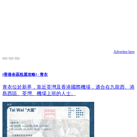
Advertise here
[香港各區租屋攻略] - 青衣
青衣位於新界，靠近荃灣及香港國際機場，適合在九龍西、港
島西區、荃灣、機場上班的人士。